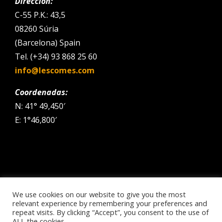
Dirección:
C-55 P.K.: 43,5
08260 Súria
(Barcelona) Spain
Tel. (+34) 93 868 25 60
info@lescomes.com
Coordenadas:
N: 41° 49,450′
E: 1°46,800′
We use cookies on our website to give you the most
Copyright 2026 | Club Esportiu Promotor Sports | All Rights
relevant experience by remembering your preferences and
Reserved
repeat visits. By clicking “Accept”, you consent to the use of
ALL the cookies.