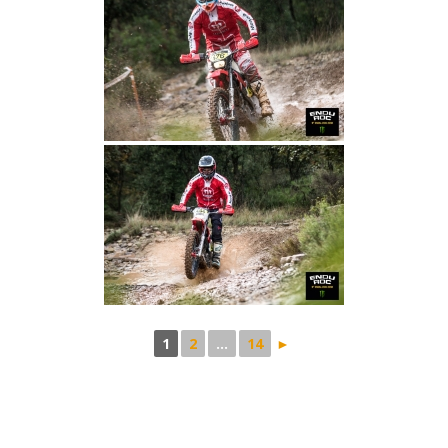
1
2
...
14
►