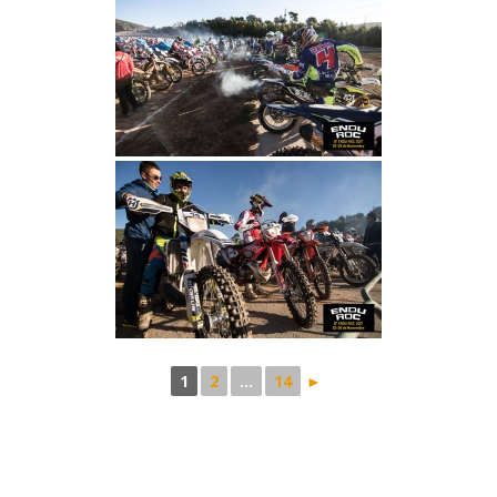
1
2
...
14
►